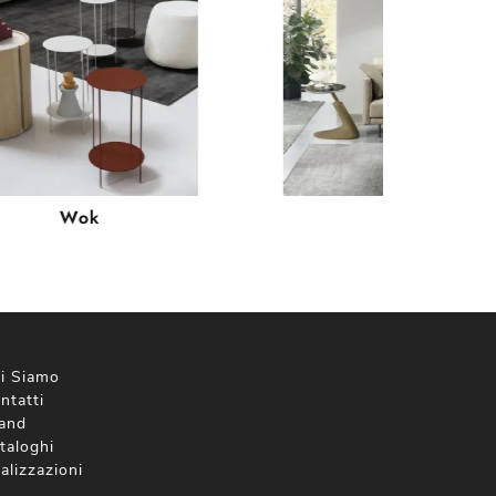
Wok
Leaf
i Siamo
ntatti
and
taloghi
alizzazioni