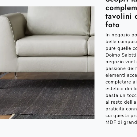
compleme
tavolini
foto
In negozio po
belle composi
pure quelle c
Doimo Salotti s
negozio vuol d
passione dell'
elementi acces
completare al 
estetico dei l
basta un toc
al resto dell'
praticità conn
cui questa pr
MDF di grande