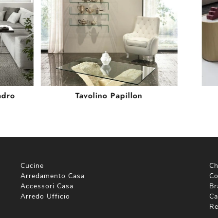
adro
Tavolino Papillon
Cucine
Ch
Arredamento Casa
Co
Accessori Casa
Br
Arredo Ufficio
Ca
Re