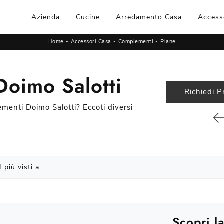
Azienda
Cucine
Arredamento Casa
Access
Home
-
Accessori Casa
-
Complementi
-
Plane
Doimo Salotti
Richiedi P
ementi Doimo Salotti? Eccoti diversi
I più visti a :
Scopri la