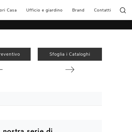
ori Casa
Ufficio e giardino
Brand
Contatti
reventivo
Sfoglia i Cataloghi
 nostra serie di