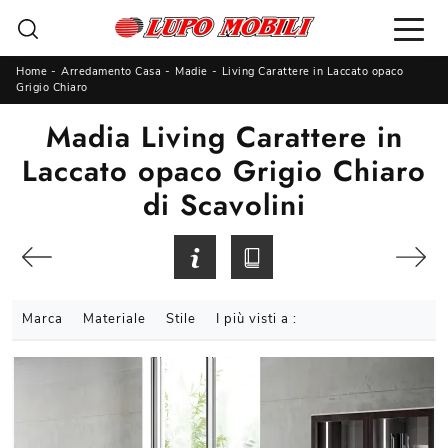
Home
-
Arredamento Casa
-
Madie
-
Living Carattere in Laccato opaco
Grigio Chiaro
Madia Living Carattere in
Laccato opaco Grigio Chiaro
di Scavolini
Marca
Materiale
Stile
I più visti a :