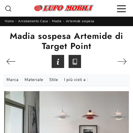
Home
-
Arredamento Casa
-
Madie
-
Artemide sospesa
Madia sospesa Artemide di
Target Point
Marca
Materiale
Stile
I più visti a :