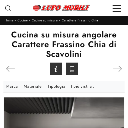
Home
-
Cucine
-
Cucine su misura
-
Carattere Frassino Chia
Cucina su misura angolare
Carattere Frassino Chia di
Scavolini
Marca
Materiale
Tipologia
I più visti a :