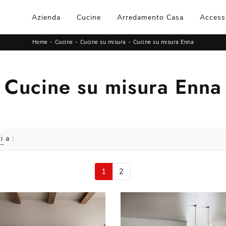
Azienda
Cucine
Arredamento Casa
Access
Home
-
Cucine
-
Cucine su misura
-
Cucine su misura Enna
Cucine su misura Enna
i a :
1
2