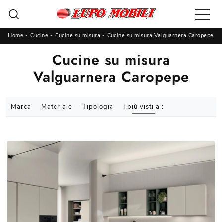
Home
-
Cucine
-
Cucine su misura
-
Cucine su misura Valguarnera Caropepe
Cucine su misura
Valguarnera Caropepe
Marca
Materiale
Tipologia
I più visti a :