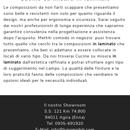
Le composizioni da non farti scappare che presentiamo
sono belle e resistenti non solo per quanto riguarda il
design, ma anche per ergonomia e sicurezza. Sarai seguito
dai nostri professionisti di lunga esperienza che sapranno
garantire consulenza nella progettazione e assistenza
dopo l'acquisto. Mettiti comodo in negozio: puoi trovare
tutto quello che cerchi tra le composizioni
in laminato
che
presentiamo, che ben si adattano a essere collocate in
locali di vario tipo. Da noi troverai Cucine su misura
in
laminato
dall'estetica raffinata e potrai sfruttare ogni tipo
di suggerimento nel campo. La qualità delle finiture e la
loro praticità fanno delle composizioni che vendiamo le
opzioni ideali per le necessità individuali.
Il nostro Showroom
S.S. 121 Km 74,800
94011 Agira (Enna)
Tel:
0935-691920
E-Mail:
info@lupomobili.com