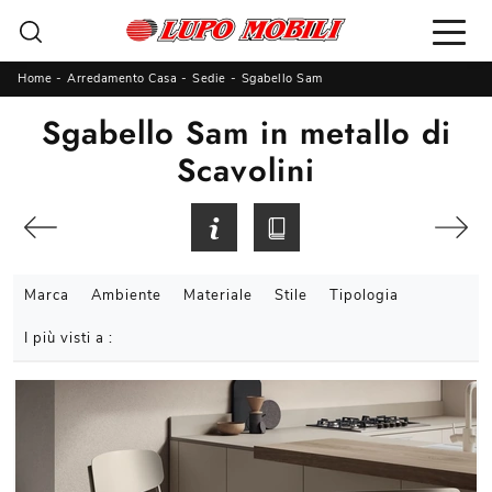
Home
-
Arredamento Casa
-
Sedie
-
Sgabello Sam
Sgabello Sam in metallo di
Scavolini
Marca
Ambiente
Materiale
Stile
Tipologia
I più visti a :