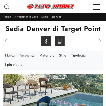
Home
-
Arredamento Casa
-
Sedie
-
Denver
Sedia Denver di Target Point
Marca
Ambiente
Materiale
Stile
Tipologia
I più visti a :