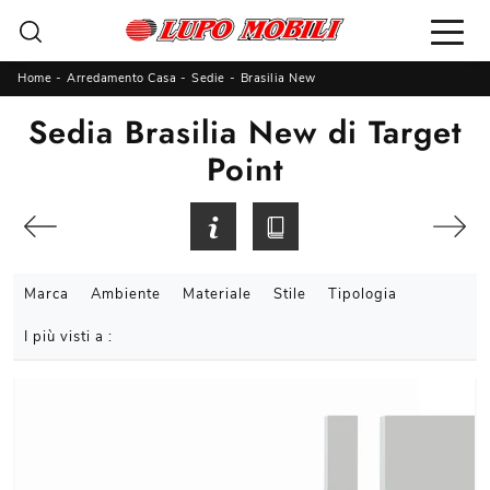
Home
-
Arredamento Casa
-
Sedie
-
Brasilia New
Sedia Brasilia New di Target
Point
Marca
Ambiente
Materiale
Stile
Tipologia
I più visti a :