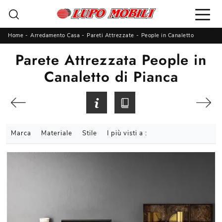
Home
-
Arredamento Casa
-
Pareti Attrezzate
-
People in Canaletto
Parete Attrezzata People in
Canaletto di Pianca
Marca
Materiale
Stile
I più visti a :