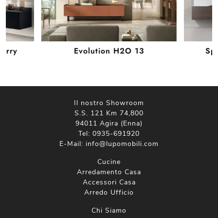
Berry
Evolution H2O 13
Sp
Il nostro Showroom
S.S. 121 Km 74,800
94011 Agira (Enna)
Tel:
0935-691920
E-Mail:
info@lupomobili.com
Cucine
Arredamento Casa
Accessori Casa
Arredo Ufficio
Chi Siamo