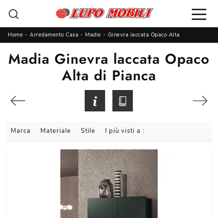
Home
-
Arredamento Casa
-
Madie
-
Ginevra laccata Opaco Alta
Madia Ginevra laccata Opaco
Alta di Pianca
Marca
Materiale
Stile
I più visti a :