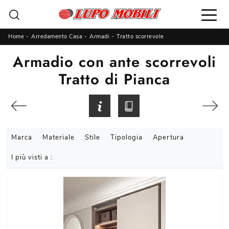
Home
-
Arredamento Casa
-
Armadi
-
Tratto scorrevole
Armadio con ante scorrevoli
Tratto di Pianca
Marca
Materiale
Stile
Tipologia
Apertura
I più visti a :