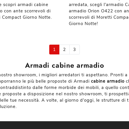
 e scopri armadi cabine
arredata, scegli l'armadio 
o con ante scorrevoli di
armadio Orion O422 con an
i Compact Giorno Notte.
scorrevoli di Moretti Compa
Giorno Notte!
1
2
3
Armadi cabine armadio
 nostro showroom, i migliori arredatori ti aspettano. Pront
proporranno le più belle proposte di Armadi
cabine armadio
ch
e, contraddistinto dalle forme morbide dei mobili, a quello 
rie proposte a disposizione nel nostro showroom, ti prospet
elle tue necessità. A volte, al giorno d'oggi, le strutture di
oluzione.