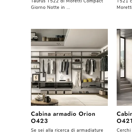
Taurus T522 di Moretti Compact
T521 c
Giorno Notte in ...
Morett
Cabina armadio Orion
Cabi
O423
O42
Se sei alla ricerca di armadiature
Cerchi