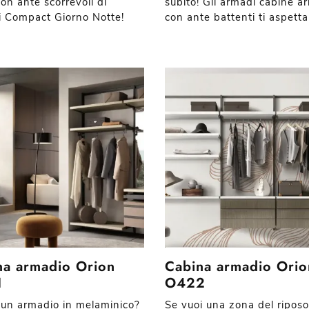
on ante scorrevoli di
subito! Gli armadi cabine a
i Compact Giorno Notte!
con ante battenti ti aspetta
na armadio Orion
Cabina armadio Orio
1
O422
 un armadio in melaminico?
Se vuoi una zona del ripos