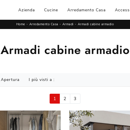
Azienda
Cucine
Arredamento Casa
Access
Home
-
Arredamento Casa
-
Armadi
-
Armadi cabine armadio
Armadi cabine armadio
Apertura
I più visti a :
1
2
3