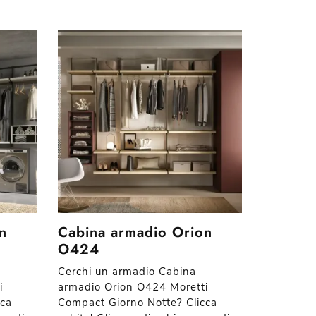
n
Cabina armadio Orion
O424
Cerchi un armadio Cabina
i
armadio Orion O424 Moretti
cca
Compact Giorno Notte? Clicca