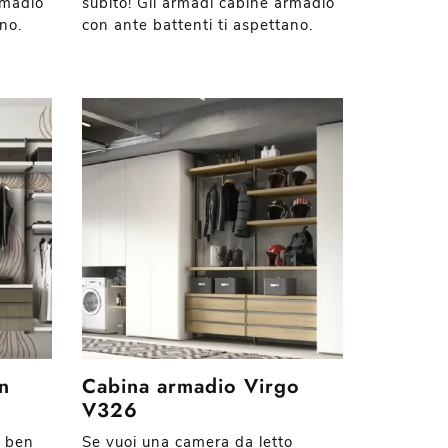
rmadio
subito! Gli armadi cabine armadio
no.
con ante battenti ti aspettano.
n
Cabina armadio Virgo
V326
o ben
Se vuoi una camera da letto