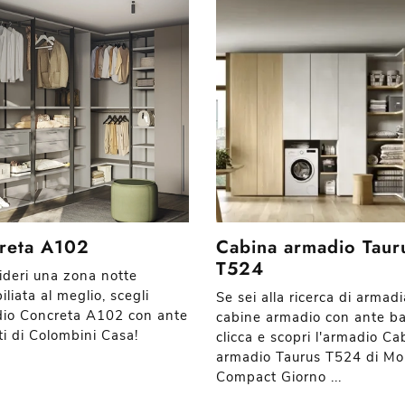
reta A102
Cabina armadio Taur
T524
ideri una zona notte
liata al meglio, scegli
Se sei alla ricerca di armad
dio Concreta A102 con ante
cabine armadio con ante ba
ti di Colombini Casa!
clicca e scopri l'armadio Ca
armadio Taurus T524 di Mor
Compact Giorno ...