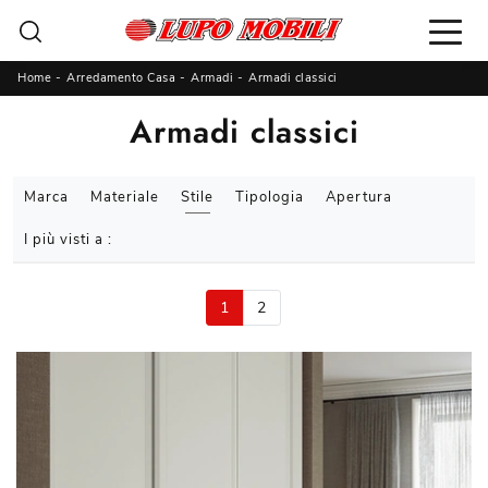
Home
-
Arredamento Casa
-
Armadi
-
Armadi classici
Armadi classici
Marca
Materiale
Stile
Tipologia
Apertura
I più visti a :
1
2