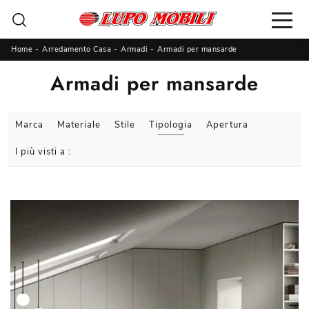
Home
-
Arredamento Casa
-
Armadi
-
Armadi per mansarde
Armadi per mansarde
Marca
Materiale
Stile
Tipologia
Apertura
I più visti a :