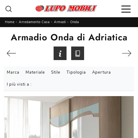
Home
-
Arredamento Casa
-
Armadi
-
Onda
Armadio Onda di Adriatica
Marca
Materiale
Stile
Tipologia
Apertura
I più visti a :