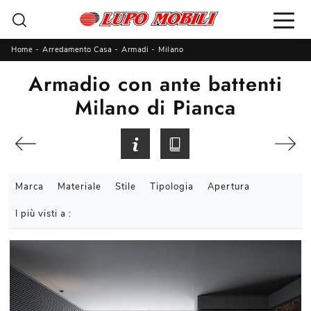
Home
-
Arredamento Casa
-
Armadi
-
Milano
Armadio con ante battenti
Milano di Pianca
Marca
Materiale
Stile
Tipologia
Apertura
I più visti a :