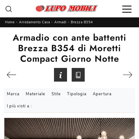
Home
-
Arredamento Casa
-
Armadi
-
Brezza B354
Armadio con ante battenti
Brezza B354 di Moretti
Compact Giorno Notte
Marca
Materiale
Stile
Tipologia
Apertura
I più visti a :