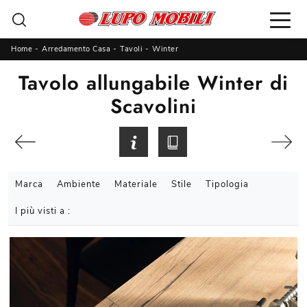
Home
-
Arredamento Casa
-
Tavoli
-
Winter
Tavolo allungabile Winter di
Scavolini
Marca
Ambiente
Materiale
Stile
Tipologia
I più visti a :