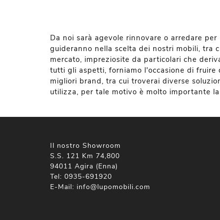
Da noi sarà agevole rinnovare o arredare per la 
guideranno nella scelta dei nostri mobili, tra 
mercato, impreziosite da particolari che deriv
tutti gli aspetti, forniamo l'occasione di frui
migliori brand, tra cui troverai diverse soluzio
utilizza, per tale motivo è molto importante la 
Il nostro Showroom
S.S. 121 Km 74,800
94011 Agira (Enna)
Tel:
0935-691920
E-Mail:
info@lupomobili.com