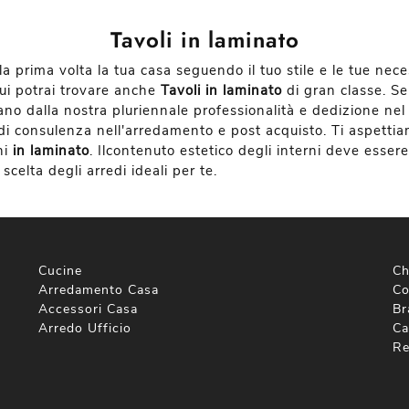
Tavoli in laminato
prima volta la tua casa seguendo il tuo stile e le tue necessi
cui potrai trovare anche
Tavoli
in laminato
di gran classe. Se
ano dalla nostra pluriennale professionalità e dedizione nel
re di consulenza nell'arredamento e post acquisto. Ti aspetti
ni
in laminato
. Ilcontenuto estetico degli interni deve essere s
scelta degli arredi ideali per te.
Cucine
Ch
Arredamento Casa
Co
Accessori Casa
Br
Arredo Ufficio
Ca
Re