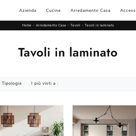
Azienda
Cucine
Arredamento Casa
Access
Home
-
Arredamento Casa
-
Tavoli
-
Tavoli in laminato
Tavoli in laminato
Tipologia
I più visti a :