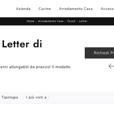
Azienda
Cucine
Arredamento Casa
Access
Home
-
Arredamento Casa
-
Tavoli
-
Letter
 Letter di
Richiedi P
rni allungabili da pranzo! Il modello
Tipologia
I più visti a :