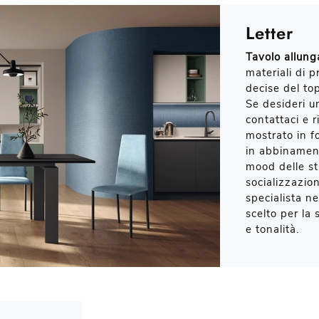
Letter
Tavolo allunga
materiali di 
decise del to
Se desideri u
contattaci e r
mostrato in f
in abbinament
mood delle st
socializzazio
specialista ne
scelto per la 
e tonalità.