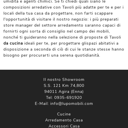
umidità e agenti chimici. Se ti chiedi quali siano le
composizioni arredative con Tavoli più adatte per te e per i
locali della tua casa da progettare, non farti scappare
l'opportunità di visitare il nostro negozio: i più preparati
store manager del settore arredamento saranno capaci di
fornirti ogni sorta di consiglio nel campo dei mobili,
nonché ti guideranno nella selezione di proposte di Tavoli
da cucina
ideali per te, per progettare glispazi abitativi a
disposizione a seconda di ciò di cui le stanze stesse hanno
bisogno per procurarti una serena quotidianità.
Il nostro Showroom
S.S. 121 Km 74,800
94011 Agira (Enna)
Tel:
0935-691920
E-Mail:
info@lupomobili.com
Cucine
Arredamento Casa
Accessori Casa