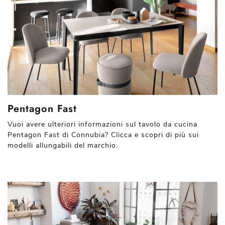
Pentagon Fast
Vuoi avere ulteriori informazioni sul tavolo da cucina
Pentagon Fast di Connubia? Clicca e scopri di più sui
modelli allungabili del marchio.