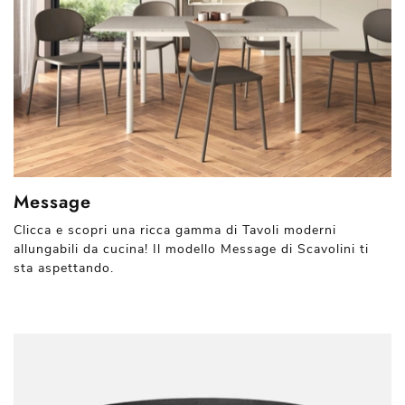
Message
Clicca e scopri una ricca gamma di Tavoli moderni
allungabili da cucina! Il modello Message di Scavolini ti
sta aspettando.