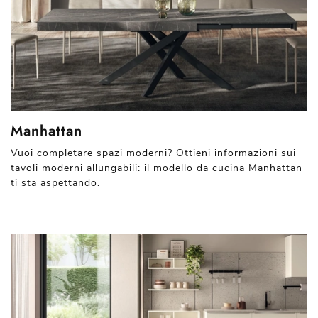
Manhattan
Vuoi completare spazi moderni? Ottieni informazioni sui
tavoli moderni allungabili: il modello da cucina Manhattan
ti sta aspettando.