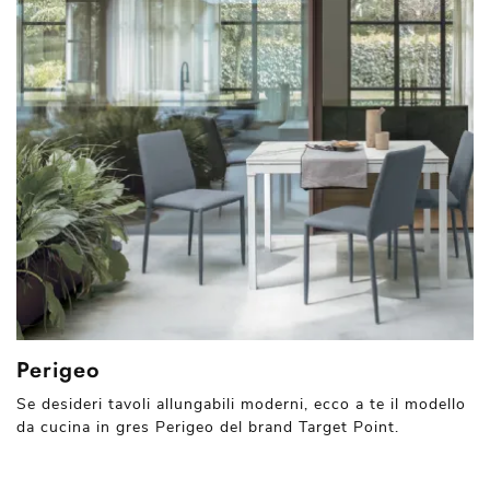
Perigeo
Se desideri tavoli allungabili moderni, ecco a te il modello
da cucina in gres Perigeo del brand Target Point.