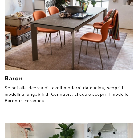
Baron
Se sei alla ricerca di tavoli moderni da cucina, scopri i
modelli allungabili di Connubia: clicca e scopri il modello
Baron in ceramica.