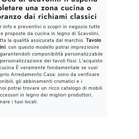
letare una zona cucina o
pranzo dai richiami classici
 info e preventivi o scopri in negozio tutte
ve proposte da cucina in legno di Scavolini,
tta la qualità assicurata dal marchio.
Tavolo
ini
: con questo modello potrai impreziosire
i garantendoti componibilità personalizzabile
ersonalizzazione dei tavoli fissi. L'acquisto
 cucina È veramente fondamentale se vuoi
roprio Arredamento Casa: sono da verificare
onibili, gli abbinamenti cromatici e i
noi potrai trovare un ricco catalogo di mobili
cessori in legno dei migliori produttori,
mare i tuoi locali.