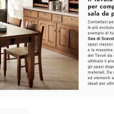
per comp
sala da 
Contattaci per
le più esclusi
esempio di tu
Gea di Scavol
spazi classic
e la massima p
dei Tavoli da
ultimare il p
gli spazi disp
materiali. Da 
ed elementi ac
ideali per ulti