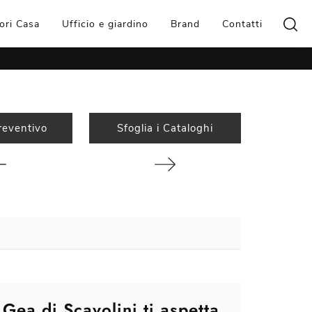
ori Casa
Ufficio e giardino
Brand
Contatti
reventivo
Sfoglia i Cataloghi
 Gea di Scavolini ti aspetta