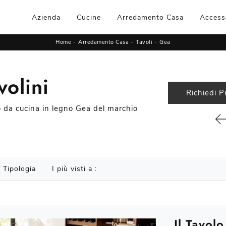
Azienda
Cucine
Arredamento Casa
Access
Home
-
Arredamento Casa
-
Tavoli
-
Gea
volini
Richiedi P
llo da cucina in legno Gea del marchio
Tipologia
I più visti a :
Il Tavolo