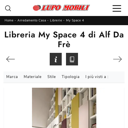
Home
-
Arredamento Casa
-
Librerie
-
My Space 4
Libreria My Space 4 di Alf Da
Frè
Marca
Materiale
Stile
Tipologia
I più visti a :