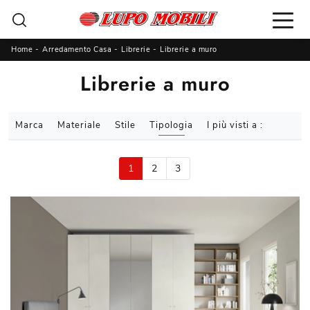
Home
-
Arredamento Casa
-
Librerie
-
Librerie a muro
Librerie a muro
Marca
Materiale
Stile
Tipologia
I più visti a :
1
2
3