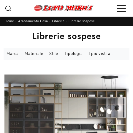
Home
-
Arredamento Casa
-
Librerie
-
Librerie sospese
Librerie sospese
Marca
Materiale
Stile
Tipologia
I più visti a :