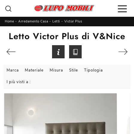
Home
-
Arredamento Casa
-
Letti
-
Victor Plus
Letto Victor Plus di V&Nice
Marca
Materiale
Misura
Stile
Tipologia
I più visti a :