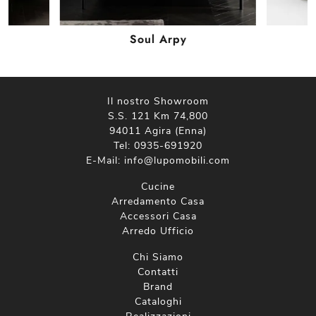
Soul Arpy
B
Il nostro Showroom
S.S. 121 Km 74,800
94011 Agira (Enna)
Tel:
0935-691920
E-Mail:
info@lupomobili.com
Cucine
Arredamento Casa
Accessori Casa
Arredo Ufficio
Chi Siamo
Contatti
Brand
Cataloghi