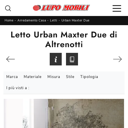
Home
-
Arredamento Casa
-
Letti
-
Urban Maxter Due
Letto Urban Maxter Due di
Altrenotti
Marca
Materiale
Misura
Stile
Tipologia
I più visti a :