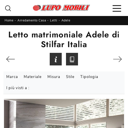
Home
-
Arredamento Casa
-
Letti
-
Adele
Letto matrimoniale Adele di
Stilfar Italia
Marca
Materiale
Misura
Stile
Tipologia
I più visti a :