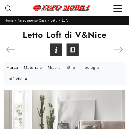
Home
-
Arredamento Casa
-
Letti
-
Loft
Letto Loft di V&Nice
Marca
Materiale
Misura
Stile
Tipologia
I più visti a :