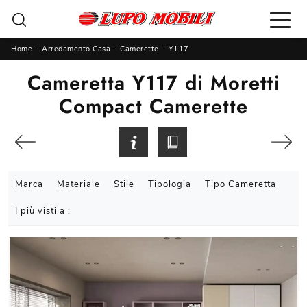
Home
-
Arredamento Casa
-
Camerette
-
Y117
Cameretta Y117 di Moretti
Compact Camerette
Marca
Materiale
Stile
Tipologia
Tipo Cameretta
I più visti a :