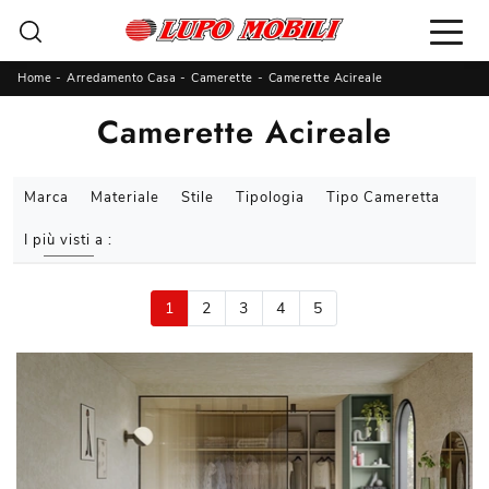
Home
-
Arredamento Casa
-
Camerette
-
Camerette Acireale
Camerette Acireale
Marca
Materiale
Stile
Tipologia
Tipo Cameretta
I più visti a :
1
2
3
4
5