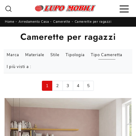
Home
-
Arredamento Casa
-
Camerette
-
Camerette per ragazzi
Camerette per ragazzi
Marca
Materiale
Stile
Tipologia
Tipo Cameretta
I più visti a :
1
2
3
4
5