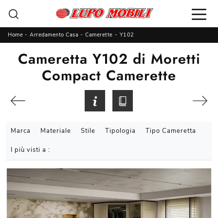
Home
-
Arredamento Casa
-
Camerette
-
Y102
Cameretta Y102 di Moretti
Compact Camerette
Marca
Materiale
Stile
Tipologia
Tipo Cameretta
I più visti a :