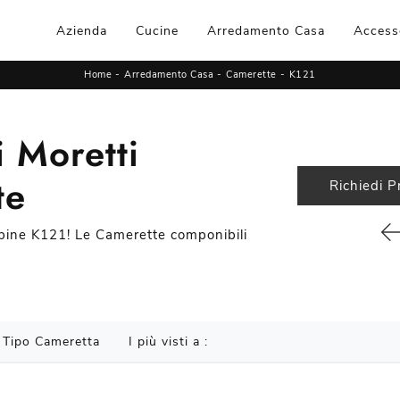
Azienda
Cucine
Arredamento Casa
Access
Home
-
Arredamento Casa
-
Camerette
-
K121
 Moretti
te
Richiedi P
ambine K121! Le Camerette componibili
Tipo Cameretta
I più visti a :