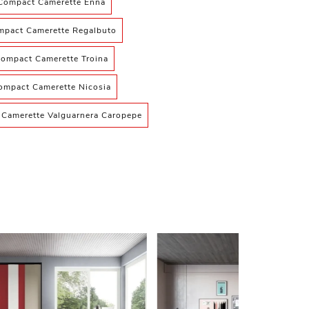
 Compact Camerette Enna
mpact Camerette Regalbuto
Compact Camerette Troina
ompact Camerette Nicosia
 Camerette Valguarnera Caropepe