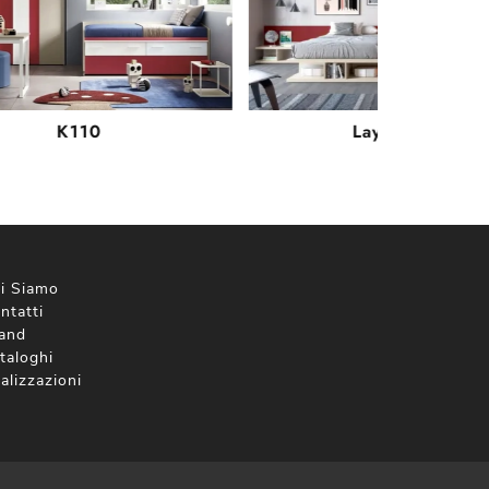
K110
Layout 15A
i Siamo
ntatti
and
taloghi
alizzazioni