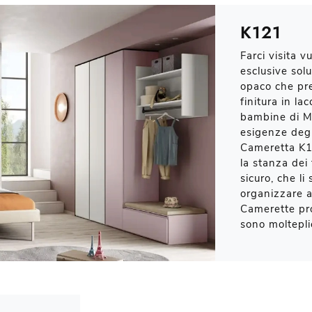
K121
Farci visita v
esclusive sol
opaco che pr
finitura in la
bambine di M
esigenze degli
Cameretta K1
la stanza dei 
sicuro, che l
organizzare a
Camerette pro
sono molteplici