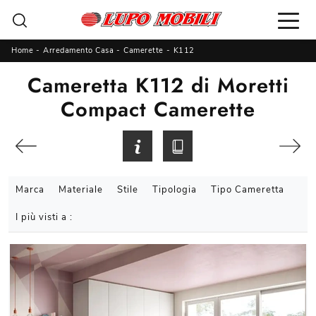
Home
-
Arredamento Casa
-
Camerette
-
K112
Cameretta K112 di Moretti
Compact Camerette
Marca
Materiale
Stile
Tipologia
Tipo Cameretta
I più visti a :