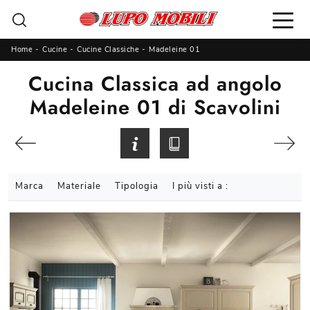
Home
-
Cucine
-
Cucine Classiche
-
Madeleine 01
Cucina Classica ad angolo
Madeleine 01 di Scavolini
Marca
Materiale
Tipologia
I più visti a :