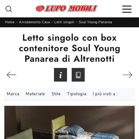
Home
-
Arredamento Casa
-
Letti singoli
-
Soul Young Panarea
Letto singolo con box
contenitore Soul Young
Panarea di Altrenotti
Marca
Materiale
Stile
Tipologia
I più visti a :