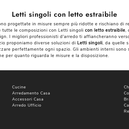
Letti singoli con letto estraibile
ono progettate in misure sempre più ridotte e rischiano di r
 tutte le composizioni con Letti singoli
con letto estraibile
,
ign. I migliori professionisti d'arredo ti affiancheranno vers
ozio proponiamo diverse soluzioni di
Letti singoli
, da quelle 
zzare perfettamente ogni spazio. Gli ambienti interni sono sem
he per quanto riguarda le misure e la disposizione.
Cucine
Ch
Arredamento Casa
Co
Accessori Casa
Br
Arredo Ufficio
Ca
Re