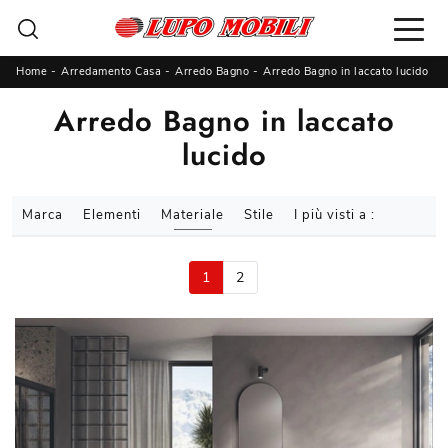
Home
-
Arredamento Casa
-
Arredo Bagno
-
Arredo Bagno in laccato lucido
Arredo Bagno in laccato
lucido
Marca
Elementi
Materiale
Stile
I più visti a :
1
2