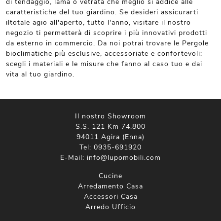
di tendaggio, lama o vetrata che meglio si addice alle
caratteristiche del tuo giardino. Se desideri assicurarti
iltotale agio all'aperto, tutto l'anno, visitare il nostro
negozio ti permetterà di scoprire i più innovativi prodotti
da esterno in commercio. Da noi potrai trovare le Pergole
bioclimatiche più esclusive, accessoriate e confortevoli:
scegli i materiali e le misure che fanno al caso tuo e dai
vita al tuo giardino.
Il nostro Showroom
S.S. 121 Km 74,800
94011 Agira (Enna)
Tel:
0935-691920
E-Mail:
info@lupomobili.com
Cucine
Arredamento Casa
Accessori Casa
Arredo Ufficio