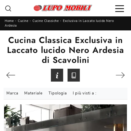
Home
-
Cucine
-
Cucine Classiche
-
Exclusiva in Laccato lucido Nero
Ardesia
Cucina Classica Exclusiva in
Laccato lucido Nero Ardesia
di Scavolini
Marca
Materiale
Tipologia
I più visti a :