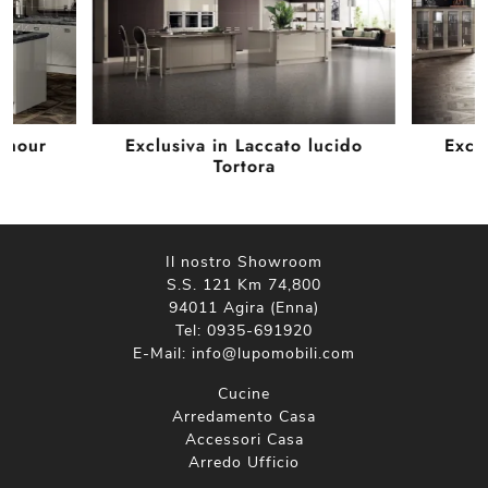
lamour
Exclusiva in Laccato lucido
Excl
Tortora
Il nostro Showroom
S.S. 121 Km 74,800
94011 Agira (Enna)
Tel:
0935-691920
E-Mail:
info@lupomobili.com
Cucine
Arredamento Casa
Accessori Casa
Arredo Ufficio