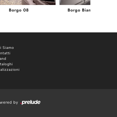
Borgo 08
Borgo Bianco e top M
i Siamo
ntatti
and
taloghi
alizzazioni
wered by