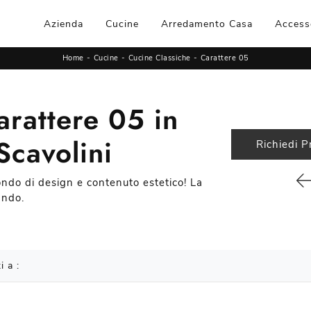
Azienda
Cucine
Arredamento Casa
Access
Home
-
Cucine
-
Cucine Classiche
-
Carattere 05
arattere 05 in
Scavolini
Richiedi P
ondo di design e contenuto estetico! La
ando.
i a :