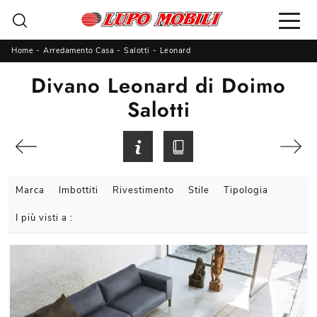
Home
-
Arredamento Casa
-
Salotti
-
Leonard
Divano Leonard di Doimo
Salotti
Marca
Imbottiti
Rivestimento
Stile
Tipologia
I più visti a :