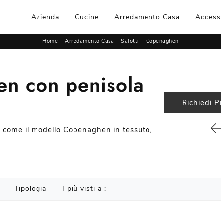
Azienda
Cucine
Arredamento Casa
Access
Home
-
Arredamento Casa
-
Salotti
-
Copenaghen
en con penisola
Richiedi P
rè come il modello Copenaghen in tessuto,
Tipologia
I più visti a :