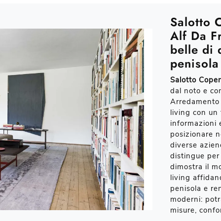
Salotto 
Alf Da F
belle di
penisola
Salotto Copen
dal noto e co
Arredamento 
living con un 
informazioni e
posizionare n
diverse aziend
distingue per 
dimostra il mo
living affidan
penisola e re
moderni: potr
misure, confor