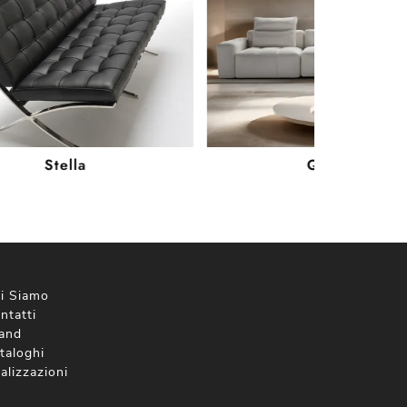
Stella
Quadra
i Siamo
ntatti
and
taloghi
alizzazioni