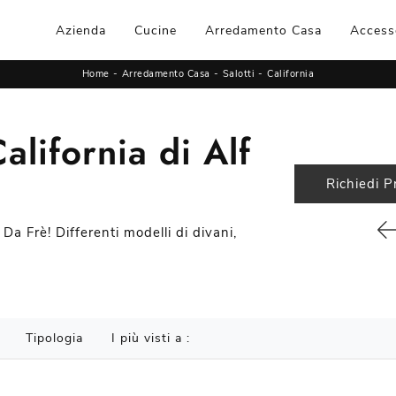
Azienda
Cucine
Arredamento Casa
Access
Home
-
Arredamento Casa
-
Salotti
-
California
lifornia di Alf
Richiedi P
 Da Frè! Differenti modelli di divani,
Tipologia
I più visti a :