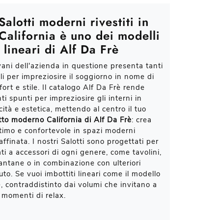
Salotti moderni rivestiti in
 California è uno dei modelli
 lineari di Alf Da Frè
ivani dell'azienda in questione presenta tanti
li per impreziosire il soggiorno in nome di
fort e stile. Il catalogo Alf Da Frè rende
nti spunti per impreziosire gli interni in
ità e estetica, mettendo al centro il tuo
tto moderno California di Alf Da Frè
: crea
timo e confortevole in spazi moderni
raffinata. I nostri Salotti sono progettati per
ti a accessori di ogni genere, come tavolini,
iantane o in combinazione con ulteriori
uto. Se vuoi imbottiti lineari come il modello
, contraddistinto dai volumi che invitano a
i momenti di relax.