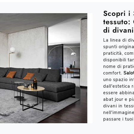
Scopri i 
tessuto:
di divani
La linea di d
spunti origina
praticità, com
disponibili ta
nome di pratic
comfort.
Salo
uno spazio in
dall'estetica 
essere abbina
abat jour e p
divani in tess
nell'immagine
passare i tuo