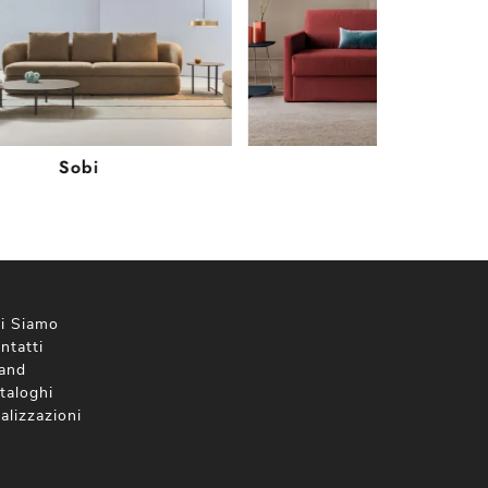
Sobi
Trent
i Siamo
ntatti
and
taloghi
alizzazioni