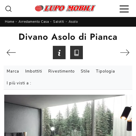
Home
-
Arredamento Casa
-
Salotti
-
Asolo
Divano Asolo di Pianca
Marca
Imbottiti
Rivestimento
Stile
Tipologia
I più visti a :