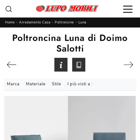
Home
-
Arredamento Casa
-
Poltroncine
-
Luna
Poltroncina Luna di Doimo
Salotti
Marca
Materiale
Stile
I più visti a :