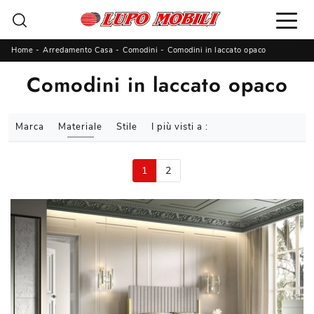
Home
-
Arredamento Casa
-
Comodini
-
Comodini in laccato opaco
Comodini in laccato opaco
Marca
Materiale
Stile
I più visti a :
1
2